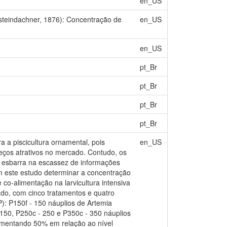
en_US
(steindachner, 1876): Concentração de
en_US
en_US
pt_Br
pt_Br
pt_Br
pt_Br
 a piscicultura ornamental, pois
en_US
reços atrativos no mercado. Contudo, os
o esbarra na escassez de informações
com este estudo determinar a concentração
co-alimentação na larvicultura intensiva
ado, com cinco tratamentos e quatro
): P150f - 150 náuplios de Artemia
 150, P250c - 250 e P350c - 350 náuplios
aumentando 50% em relação ao nível