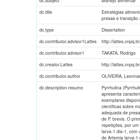
dc.subject
Manejo alimentar
dc.title
Estratégias alimen
presas e transição 
dc.type
Dissertation
dc.contributor.advisor1Lattes
http://lattes.cnpq
dc.contributor.advisor1
TAKATA, Rodrigo
dc.creator.Lattes
http://lattes.cnpq
dc.contributor.author
OLIVEIRA, Leonnan
dc.description.resumo
Pyrrhulina (Pyrrhu
apresenta caracter
exemplares disponí
científicas sobre m
adequada de presas
de P. brevis. O pr
repetições, por um
larva-1 dia-1, com
de Artemia larva-1