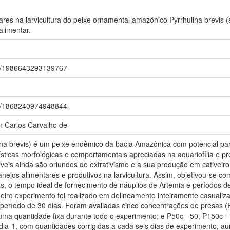
tares na larvicultura do peixe ornamental amazônico Pyrrhulina brevis 
alimentar.
.br/1986643293139767
.br/1868240974948844
 Carlos Carvalho de
lina brevis) é um peixe endêmico da bacia Amazônica com potencial para
ísticas morfológicas e comportamentais apreciadas na aquariofília e p
veis ainda são oriundos do extrativismo e a sua produção em cativeir
anejos alimentares e produtivos na larvicultura. Assim, objetivou-se 
, o tempo ideal de fornecimento de náuplios de Artemia e períodos de 
imeiro experimento foi realizado em delineamento inteiramente casualiz
 período de 30 dias. Foram avaliadas cinco concentrações de presas (P
 uma quantidade fixa durante todo o experimento; e P50c - 50, P150c -
 dia-1, com quantidades corrigidas a cada seis dias de experimento, 