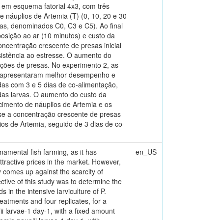
 em esquema fatorial 4x3, com três
 náuplios de Artemia (T) (0, 10, 20 e 30
ias, denominados C0, C3 e C5). Ao final
osição ao ar (10 minutos) e custo da
oncentração crescente de presas inicial
istência ao estresse. O aumento do
ções de presas. No experimento 2, as
ia apresentaram melhor desempenho e
das com 3 e 5 dias de co-alimentação,
das larvas. O aumento do custo da
imento de náuplios de Artemia e os
-se a concentração crescente de presas
lios de Artemia, seguido de 3 dias de co-
namental fish farming, as it has
en_US
tractive prices in the market. However,
ty comes up against the scarcity of
ctive of this study was to determine the
 in the intensive larviculture of P.
eatments and four replicates, for a
i larvae-1 day-1, with a fixed amount