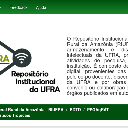
Feedback
Ajuda
O Repositório Institucion
Rural da Amazônia (RIUF
armazenamento e dis
intelectuais da UFRA, p
atividades de pesquisa
instituição. É composto 
digital, provenientes das
pelo corpo docente, discen
da UFRA e por obras e
convênio ou colaboração en
órgãos publicados em autor
deral Rural da Amazônia - RIUFRA
BDTD
PPGAqRAT
ticos Tropicais