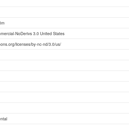
ém
mercial-NoDerivs 3.0 United States
ons.org/licenses/by-nc-nd/3.0/us/
ntal