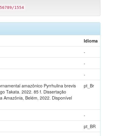
56789/1554
Idioma
-
-
-
 ornamental amazônico Pyrrhulina brevis
pt_Br
go Takata. 2022. 85 f. Dissertação
da Amazônia, Belém, 2022. Disponível
-
pt_BR