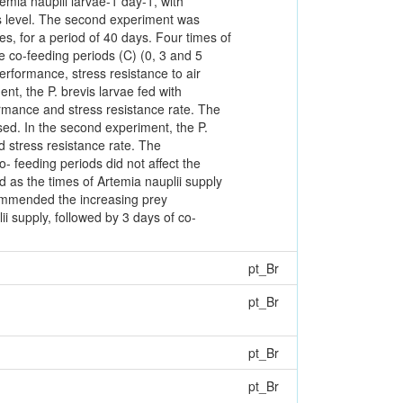
mia nauplii larvae-1 day-1, with
us level. The second experiment was
es, for a period of 40 days. Four times of
e co-feeding periods (C) (0, 3 and 5
rformance, stress resistance to air
nt, the P. brevis larvae fed with
formance and stress resistance rate. The
sed. In the second experiment, the P.
d stress resistance rate. The
- feeding periods did not affect the
d as the times of Artemia nauplii supply
ecommended the increasing prey
ii supply, followed by 3 days of co-
pt_Br
pt_Br
pt_Br
pt_Br