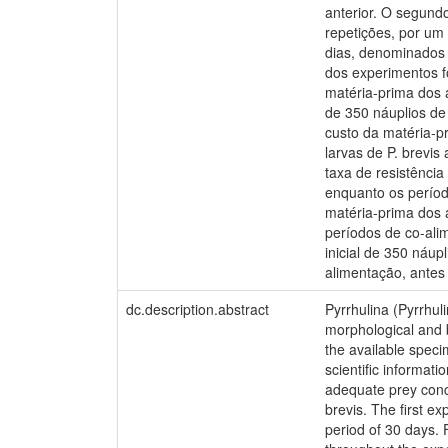
anterior. O segund
repetições, por um
dias, denominados 
dos experimentos f
matéria-prima dos 
de 350 náuplios de
custo da matéria-p
larvas de P. brevi
taxa de resistênci
enquanto os períod
matéria-prima dos 
períodos de co-ali
inicial de 350 náup
alimentação, antes
dc.description.abstract
Pyrrhulina (Pyrrhul
morphological and b
the available specim
scientific informat
adequate prey concen
brevis. The first e
period of 30 days. 