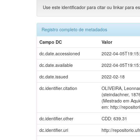
Use este identificador para citar ou linkar para e
Registro completo de metadados
Campo DC
Valor
dc.date.accessioned
2022-04-05T19:15
dc.date.available
2022-04-05T19:15
dc.date.issued
2022-02-18
dc.identifier.citation
OLIVEIRA, Leonnan 
(steindachner, 1876
(Mestrado em Aquic
em: http://reposito
dc.identifier.other
CDD: 639.31
dc.identifier.uri
http://repositorio.