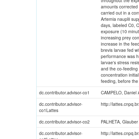
throughout the exp
amounts corrected e
carried out in a com
Artemia nauplii sup
days, labeled C0, C
exposure (10 minute
increasing prey con
increase in the fee
brevis larvae fed w
performance was hig
larvae's stress res
and the co-feeding 
concentration initia
feeding, before the
dc.contributor.advisor-co1
CAMPELO, Daniel 
dc.contributor.advisor-
http://lattes.cnpq
co1Lattes
dc.contributor.advisor-co2
PALHETA, Glauber 
dc.contributor.advisor-
http://lattes.cnpq