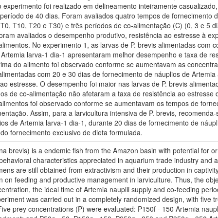
o experimento foi realizado em delineamento inteiramente casualizado,
 período de 40 dias. Foram avaliados quatro tempos de fornecimento de
T0, T10, T20 e T30) e três períodos de co-alimentação (C) (0, 3 e 5 d
oram avaliados o desempenho produtivo, resistência ao estresse à exp
alimentos. No experimento 1, as larvas de P. brevis alimentadas com c
 Artemia larva-1 dia-1 apresentaram melhor desempenho e taxa de res
rima do alimento foi observado conforme se aumentavam as concentra
s alimentadas com 20 e 30 dias de fornecimento de náuplios de Artem
a ao estresse. O desempenho foi maior nas larvas de P. brevis alimenta
os de co-alimentação não afetaram a taxa de resistência ao estresse 
alimentos foi observado conforme se aumentavam os tempos de fornec
mentação. Assim, para a larvicultura intensiva de P. brevis, recomenda
lios de Artemia larva-1 dia-1, durante 20 dias de fornecimento de náup
 do fornecimento exclusivo de dieta formulada.
ina brevis) is a endemic fish from the Amazon basin with potential for or
ehavioral characteristics appreciated in aquarium trade industry and at
ens are still obtained from extractivism and their production in captivi
ion on feeding and productive management in larviculture. Thus, the obje
tration, the ideal time of Artemia nauplii supply and co-feeding periods
xperiment was carried out in a completely randomized design, with five tr
Five prey concentrations (P) were evaluated: P150f - 150 Artemia naupli