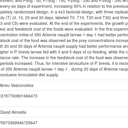
eriment; and P50g - 50, P150g - 150, P250g - 250 and P350g - 350 Arte
very six days of experiment, increasing 50% in relation to the previo
pletely randomized design, in a 4x3 factorial design, with three replicat
ply (T) (0, 10, 20 and 30 days, labeled T0, T10, T20 and T30) and thre
3 and C5) were evaluated. At the end of the experiments, the growth pe
s) and feedstock cost of the foods were evaluated. In the first experime
centration initial of 350 Artemia nauplii larvae-1 day-1 had better per
dstock cost of the food was observed as the prey concentrations increa
ith 20 and 30 days of Artemia nauplii supply had better performance an
her in P. brevis larvae fed with 3 and 5 days of co-feeding, while the co
istance rate. The increase in the feedstock cost of the food was observe
periods increased. Thus, for intensive larviculture of P. brevis, it is r
l of 350 Artemia nauplii larvae-1 day-1 , during 20 days of Artemia naupl
 exclusive formulated diet supply.
Abreu Vasconcelos
.br/2787760801666473
David Almeida
.br/5973369946725647