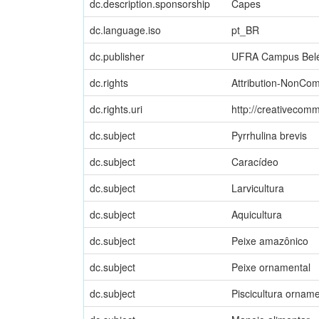
dc.description.sponsorship
Capes
dc.language.iso
pt_BR
dc.publisher
UFRA Campus Bel
dc.rights
Attribution-NonCom
dc.rights.uri
http://creativecomm
dc.subject
Pyrrhulina brevis
dc.subject
Caracídeo
dc.subject
Larvicultura
dc.subject
Aquicultura
dc.subject
Peixe amazônico
dc.subject
Peixe ornamental
dc.subject
Piscicultura orname