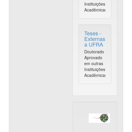
Instituições
Acadêmicas
Teses -
Externas
a UFRA
Doutorado
Aprovado
em outras
Instituições
Acadêmicas
REPRO
Programa
de
Pós-