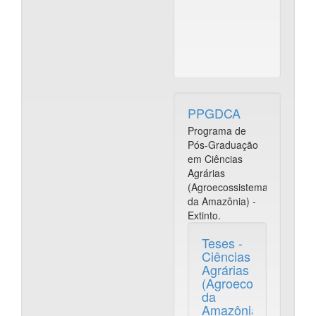
F
M
PPGDCA
Programa de
Pós-Graduação
em Ciências
Agrárias
(Agroecossistemas
da Amazônia) -
Extinto.
Teses -
Ciências
Agrárias
(Agroecossistemas
da
Amazônia)