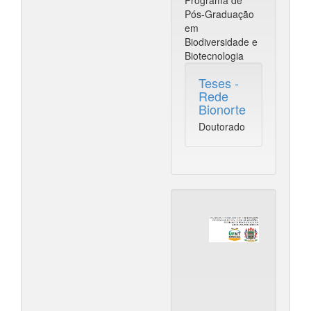
Programa de
Pós-Graduação
em
Biodiversidade e
Biotecnologia
Teses -
Rede
Bionorte
Doutorado
PPGIZT
(antigo
PPGPA
Parauap
Programa
de
Pós-
Graduaçã