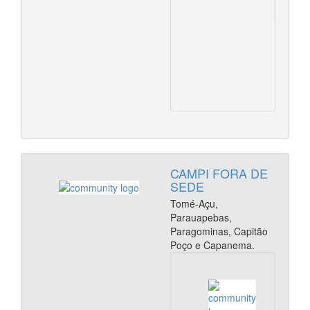
na
Amazôn
(PPGPA
/
Paraua
CAMPI FORA DE
SEDE
Tomé-Açu,
Parauapebas,
Paragominas, Capitão
Poço e Capanema.
Par