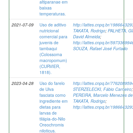
altiparanae em
baixas
temperaturas.
2021-07-09
Uso de aditivo
http://lattes.cnpq.br/19866432
nutricional
TAKATA, Rodrigo
;
PALHETA, Gl
comercial para
David Almeida
;
juvenis de
http://lattes.cnpq.br/59733699
tambaqui
SOUZA, Rafael José Furtado
(Colossoma
macropomum)
(CURVIER,
1818).
2023-04-28
Uso do farelo
http://lattes.cnpq.br/77620895
de Ulva
STERZELECKI, Fábio Carneiro
;
fasciata como
PEREIRA, Marcelo Menezes de 
ingrediente em
TAKATA, Rodrigo
;
dietas para
http://lattes.cnpq.br/19866432
larvas de
tilápia-do-Nilo
Oreochromis
niloticus.