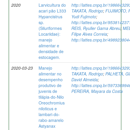
2020
Larvicultura do
http://lattes.cnpq.br/19866432
acari pão L333
TAKATA, Rodrigo
;
FUJIMOTO, R
Hypancistrus
Yudi Fujimoto
;
sp.
http://lattes.cnpq.br/95381423
(Siluriformes
REIS, Ryuller Gama Abreu
;
MEL
Locariidae):
Filipe Alves Correia
;
manejo
http://lattes.cnpq.br/49892380
alimentar e
densidade de
estocagem.
2020-03-23
Manejo
http://lattes.cnpq.br/19866432
alimentar no
TAKATA, Rodrigo
;
PALHETA, Gl
desempenho
David Almeida
;
produtivo de
http://lattes.cnpq.br/59733699
juvenis de
PEREIRA, Mayara da Costa
tilápia-do-Nilo
Oreochromius
niloticus e
lambari-do-
rabo-amarelo
Astyanax