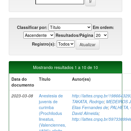
Classificar por:
Em ordem:
Resultados/Página
Registro(s):
Mostrando resultados 1 a 10 de 10
Data do
Título
Autor(es)
documento
2023-03-08
Anestesia de
http://lattes.cnpq.br/19866432
juvenis de
TAKATA, Rodrigo
;
MEDEIROS J
curimba
Elias Fernandes de
;
PALHETA, 
(Prochilodus
David Almeida
;
lineatus,
http://lattes.cnpq.br/59733699
(Valenciennes,
1836): efeito