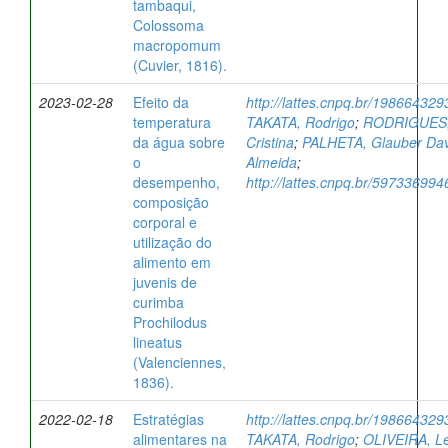
tambaqui,
Colossoma
macropomum
(Cuvier, 1816).
2023-02-28
Efeito da
http://lattes.cnpq.br/19866432
temperatura
TAKATA, Rodrigo
;
RODRIGUES, 
da água sobre
Cristina
;
PALHETA, Glauber Dav
o
Almeida
;
desempenho,
http://lattes.cnpq.br/59733699
composição
corporal e
utilização do
alimento em
juvenis de
curimba
Prochilodus
lineatus
(Valenciennes,
1836).
2022-02-18
Estratégias
http://lattes.cnpq.br/19866432
alimentares na
TAKATA, Rodrigo
;
OLIVEIRA, L