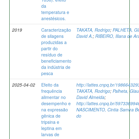
da
temperatura e
anestésicos.
2019
Caracterização
TAKATA, Rodrigo
;
PALHETA, Gl
de silagens
David A.
;
RIBEIRO, Illana de Ar
produzidas a
partir do
resíduo de
beneficiamento
da indústria de
pesca
2025-04-02
Efeito da
http://lattes.cnpq.br/19866432
frequência
TAKATA, Rodrigo
;
Palheta, Gla
alimentar no
David Almeida
;
desempenho e
http://lattes.cnpq.br/59733699
na expressão
NASCIMENTO, Cintia Samira B
gênica de
do
tripsina e
leptina em
larvas de