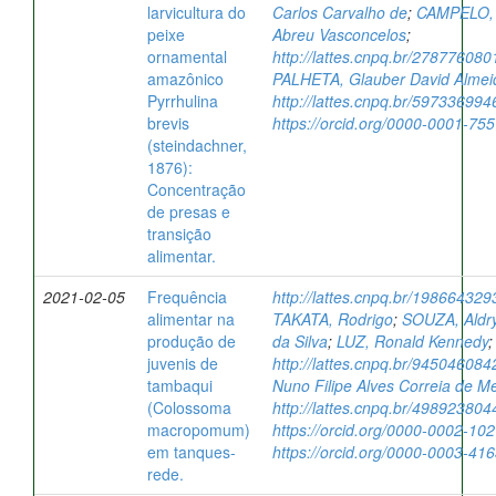
larvicultura do
Carlos Carvalho de
;
CAMPELO, 
peixe
Abreu Vasconcelos
;
ornamental
http://lattes.cnpq.br/27877608
amazônico
PALHETA, Glauber David Almei
Pyrrhulina
http://lattes.cnpq.br/59733699
brevis
https://orcid.org/0000-0001-75
(steindachner,
1876):
Concentração
de presas e
transição
alimentar.
2021-02-05
Frequência
http://lattes.cnpq.br/19866432
alimentar na
TAKATA, Rodrigo
;
SOUZA, Aldry
produção de
da Silva
;
LUZ, Ronald Kennedy
;
juvenis de
http://lattes.cnpq.br/94504608
tambaqui
Nuno Filipe Alves Correia de M
(Colossoma
http://lattes.cnpq.br/49892380
macropomum)
https://orcid.org/0000-0002-10
em tanques-
https://orcid.org/0000-0003-41
rede.