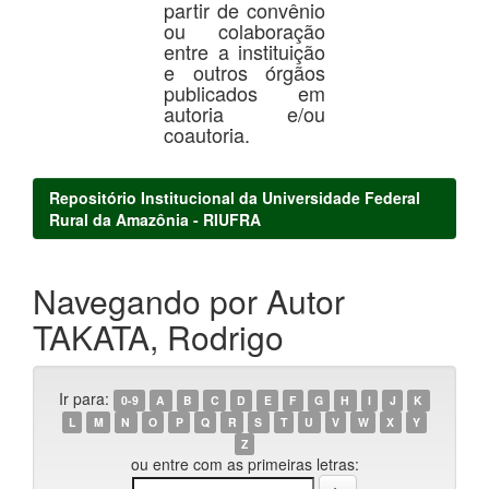
partir de convênio
ou colaboração
entre a instituição
e outros órgãos
publicados em
autoria e/ou
coautoria.
Repositório Institucional da Universidade Federal
Rural da Amazônia - RIUFRA
Navegando por Autor
TAKATA, Rodrigo
Ir para:
0-9
A
B
C
D
E
F
G
H
I
J
K
L
M
N
O
P
Q
R
S
T
U
V
W
X
Y
Z
ou entre com as primeiras letras: