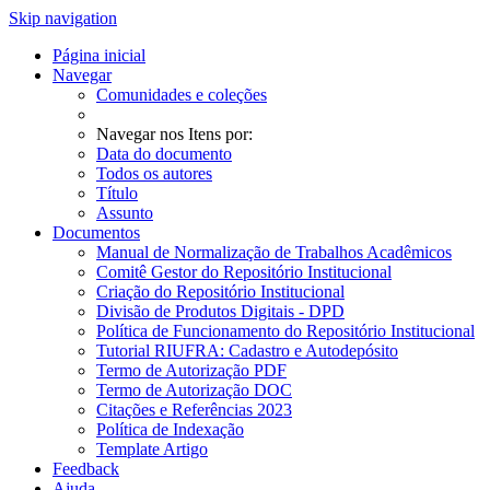
Skip navigation
Página inicial
Navegar
Comunidades e coleções
Navegar nos Itens por:
Data do documento
Todos os autores
Título
Assunto
Documentos
Manual de Normalização de Trabalhos Acadêmicos
Comitê Gestor do Repositório Institucional
Criação do Repositório Institucional
Divisão de Produtos Digitais - DPD
Política de Funcionamento do Repositório Institucional
Tutorial RIUFRA: Cadastro e Autodepósito
Termo de Autorização PDF
Termo de Autorização DOC
Citações e Referências 2023
Política de Indexação
Template Artigo
Feedback
Ajuda