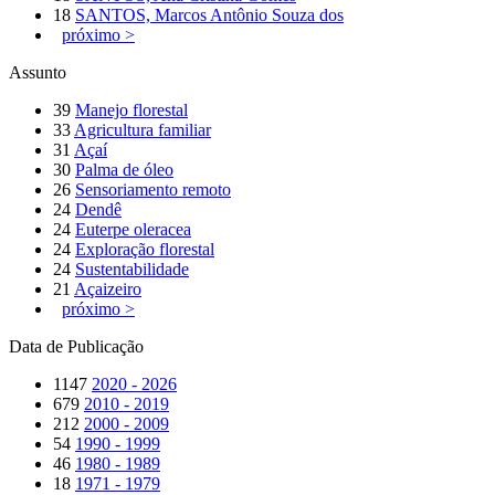
18
SANTOS, Marcos Antônio Souza dos
próximo >
Assunto
39
Manejo florestal
33
Agricultura familiar
31
Açaí
30
Palma de óleo
26
Sensoriamento remoto
24
Dendê
24
Euterpe oleracea
24
Exploração florestal
24
Sustentabilidade
21
Açaizeiro
próximo >
Data de Publicação
1147
2020 - 2026
679
2010 - 2019
212
2000 - 2009
54
1990 - 1999
46
1980 - 1989
18
1971 - 1979