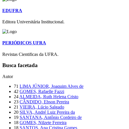
EDUFRA
Editora Universitária Institucional.
PERIÓDICOS UFRA
Revistas Cientificas da UFRA.
Busca facetada
Autor
71
LIMA JÚNIOR, Joaquim Alves de
42
GOMES, Rafaelle Fazzi
24
ALMEIDA, Ruth Helena Cristo
23
CÂNDIDO, Ebson Pereira
21
VIEIRA, Lúcio Salgado
20
SILVA, André Luiz Pereira da
19
SANTANA, Antônio Cordeiro de
18
GOMES, Nilzete Ferreira
18
SANTOS, Ana Cristina Gomes